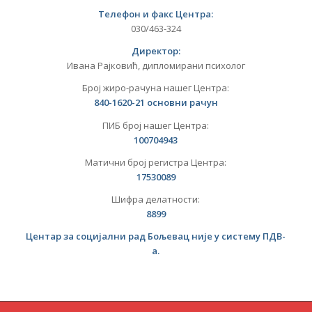
Телефон и факс Центра:
030/463-324
Директор:
Ивана Рајковић, дипломирани психолог
Број жиро-рачуна нашег Центра:
840-
1620-21
основни рачун
ПИБ број нашег Центра:
10
0704943
Матични број регистра Центра:
17530089
Шифра делатности:
8899
Центар за социјални рад
Бољевац
није у систему ПДВ-
а.