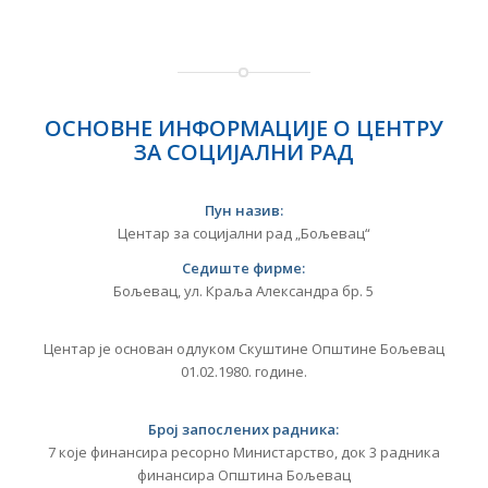
ОСНОВНЕ ИНФОРМАЦИЈЕ О ЦЕНТРУ
ЗА СОЦИЈАЛНИ РАД
Пун назив:
Центар за социјални рад „Бољевац“
Седиште фирме:
Бољевац, ул. Краља Александра бр. 5
Центар је основан одлуком Скуштине Општине Бољевац
01.02.1980. године.
Број запослених радника:
7 које финансира ресорно Министарство, док 3 радника
финансира Општина Бољевац