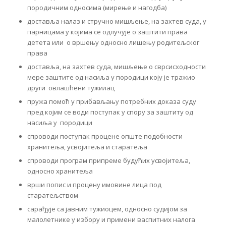
породичним односима (мирење и нагодба)
доставља налаз и стручно мишљење, на захтев суда, у
парницама у којима се одлучује о заштити права
детета или о вршењу односно лишењу родитељског
права
доставља, на захтев суда, мишљење о сврсисходности
мере заштите од насиља у породици коју је тражио
други овлашћени тужилац
пружа помоћ у прибављању потребних доказа суду
пред којим се води поступак у спору за заштиту од
насиља у породици
спроводи поступак процене опште подобности
хранитеља, усвојитеља и старатеља
спроводи програм припреме будућих усвојитеља,
односно хранитеља
врши попис и процену имовине лица под
старатељством
сарађује са јавним тужиоцем, односно судијом за
малолетнике у избору и примени васпитних налога