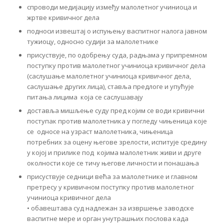
спроводи медијацију између малолетног учиниоца и
жртве кривичног дела
подноси извештај о испуњењу васпитног налога јавном
тужиоцу, односно судији за малолетнике
присуствује, по одобрењу суда, радњама у припремном
поступку против малолетног учиниоца кривичног дела
(саслушање малолетног учиниоца кривичног дела,
саслушање других лица), ставља предлоге и упућује
питања лицима која се саслушавају
доставља мишљење суду пред којим се води кривични
поступак против малолетника у погледу чињеница које
се односе на узраст малолетника, чињеница
потребних за оцену његове зрелости, испитује средину
у којој и прилике под којима малолетник живи и друге
околности које се тичу његове личности и понашања
присуствује седници већа за малолетнике и главном
претресу у кривичном поступку против малолетног
учиниоца кривичног дела
• обавештава суд надлежан за извршење заводске
васпитне мере и орган унутрашњих послова када