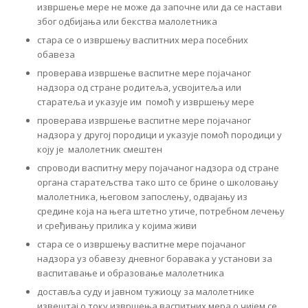
извршење мере не може да започне или да се настави
због одбијања или бекства малолетника
стара се о извршењу васпитних мера посебних
обавеза
проверава извршење васпитне мере појачаног
надзора од стране родитеља, усвојитеља или
старатеља и указује им помоћ у извршењу мере
проверава извршење васпитне мере појачаног
надзора у другој породици и указује помоћ породици у
коју је малолетник смештен
спроводи васпитну меру појачаног надзора од стране
органа старатељства тако што се брине о школовању
малолетника, његовом запослењу, одвајању из
средине која на њега штетно утиче, потребном лечењу
и сређивању прилика у којима живи
стара се о извршењу васпитне мере појачаног
надзора уз обавезу дневног боравака у установи за
васпитавање и образовање малолетника
доставља суду и јавном тужиоцу за малолетнике
извештај о току извршења васпитних мера о чијем се