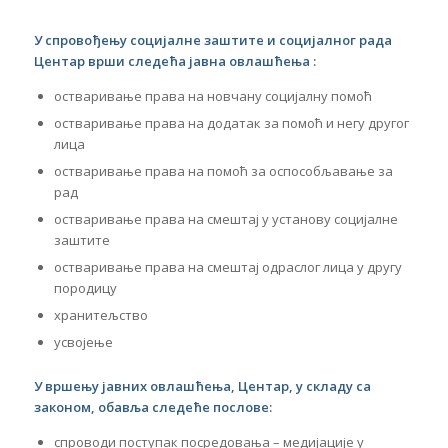
У спровођењу социјалне заштите и социјалног рада
Центар врши следећа јавна овлашћења :
остваривање права на новчану социјалну помоћ
остваривање права на додатак за помоћ и негу другог
лица
остваривање права на помоћ за оспособљавање за
рад
остваривање права на смештај у установу социјалне
заштите
остваривање права на смештај одраслог лица у другу
породицу
хранитељство
усвојење
У вршењу јавних овлашћења,
Центар, у складу са
законом, обавља следеће послове:
спроводи поступак посредовања – медијације у