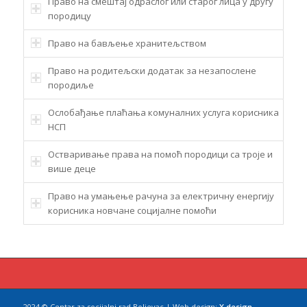
Право на смештај одраслог или старог лица у другу
породицу
Право на бављење хранитељством
Право на родитељски додатак за незапослене
породиље
Ослобађање плаћања комуналних услуга корисника
НСП
Остваривање права на помоћ породици са троје и
више деце
Право на умањење рачуна за електричну енергију
корисника новчане социјалне помоћи
2024 © Centar za socijalni rad Boljevac | Web design:
X design