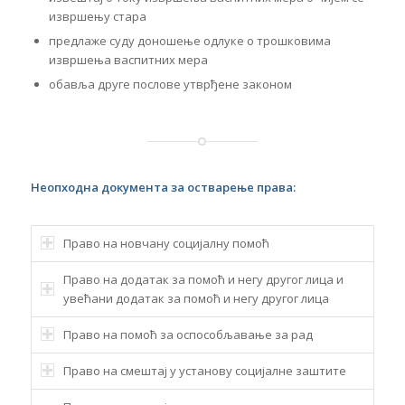
извршењу стара
предлаже суду доношење одлуке о трошковима
извршења васпитних мера
обавља друге послове утврђене законом
Неопходна документа за остварење права:
Право на новчану социјалну помоћ
Право на додатак за помоћ и негу другог лица и
увећани додатак за помоћ и негу другог лица
Право на помоћ за оспособљавање за рад
Право на смештај у установу социјалне заштите