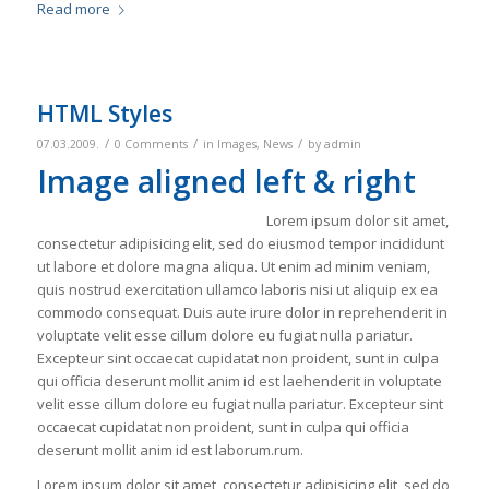
Read more
HTML Styles
/
/
/
07.03.2009.
0 Comments
in
Images
,
News
by
admin
Image aligned left & right
Lorem ipsum dolor sit amet,
consectetur adipisicing elit, sed do eiusmod tempor incididunt
ut labore et dolore magna aliqua. Ut enim ad minim veniam,
quis nostrud exercitation ullamco laboris nisi ut aliquip ex ea
commodo consequat. Duis aute irure dolor in reprehenderit in
voluptate velit esse cillum dolore eu fugiat nulla pariatur.
Excepteur sint occaecat cupidatat non proident, sunt in culpa
qui officia deserunt mollit anim id est laehenderit in voluptate
velit esse cillum dolore eu fugiat nulla pariatur. Excepteur sint
occaecat cupidatat non proident, sunt in culpa qui officia
deserunt mollit anim id est laborum.rum.
Lorem ipsum dolor sit amet, consectetur adipisicing elit, sed do