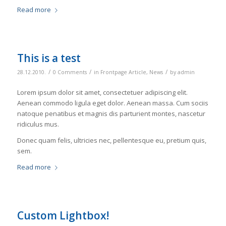
Read more
This is a test
/
/
/
28.12.2010.
0 Comments
in
Frontpage Article
,
News
by
admin
Lorem ipsum dolor sit amet, consectetuer adipiscing elit.
Aenean commodo ligula eget dolor. Aenean massa. Cum sociis
natoque penatibus et magnis dis parturient montes, nascetur
ridiculus mus.
Donec quam felis, ultricies nec, pellentesque eu, pretium quis,
sem.
Read more
Custom Lightbox!