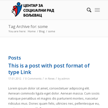
Tag Archive for: some
You are here:
Home
/
Blog
/
some
Posts
This is a post with post format of
type Link
/
/
/
17.01.2012.
0 Comments
in
News
by
admin
Lorem ipsum dolor sit amet, consectetuer adipiscing elit.
Aenean commodo ligula eget dolor. Aenean massa. Cum sociis
natoque penatibus et magnis dis parturient montes, nascetur
ridiculus mus. Donec quam felis, ultricies nec, pellentesque eu,