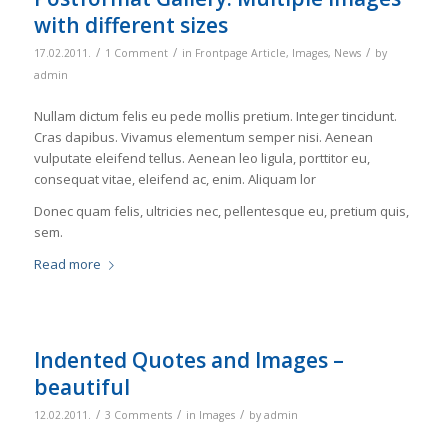
with different sizes
/
/
/
17.02.2011.
1 Comment
in
Frontpage Article
,
Images
,
News
by
admin
Nullam dictum felis eu pede mollis pretium. Integer tincidunt.
Cras dapibus. Vivamus elementum semper nisi. Aenean
vulputate eleifend tellus. Aenean leo ligula, porttitor eu,
consequat vitae, eleifend ac, enim. Aliquam lor
Donec quam felis, ultricies nec, pellentesque eu, pretium quis,
sem.
Read more
Indented Quotes and Images –
beautiful
/
/
/
12.02.2011.
3 Comments
in
Images
by
admin