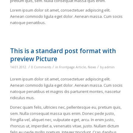
pretium quis, sem. Nulla consequat massa quis enim.
Lorem ipsum dolor sit amet, consectetuer adipiscing elit.
Aenean commodo ligula eget dolor. Aenean massa. Cum sociis
natoque penatibus.
This is a standard post format with
preview Picture
/
/
/
14.01.2012.
0 Comments
in
Frontpage Article
,
News
by
admin
Lorem ipsum dolor sit amet, consectetuer adipiscing elit.
Aenean commodo ligula eget dolor. Aenean massa. Cum sociis
natoque penatibus et magnis dis parturient montes, nascetur
ridiculus mus.
Donec quam felis, ultricies nec, pellentesque eu, pretium quis,
sem. Nulla consequat massa quis enim. Donec pede justo,
fringilla vel, aliquet nec, vulputate eget, arcu. In enim justo,
rhoncus ut, imperdiet a, venenatis vitae, justo. Nullam dictum
felis eu pede mollis pretium. Integer tincidunt. Cras dapibus.