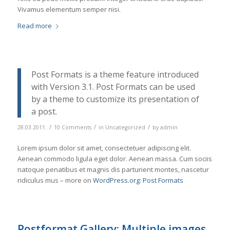
Vivamus elementum semper nisi.
Read more
Post Formats is a theme feature introduced
with Version 3.1. Post Formats can be used
by a theme to customize its presentation of
a post.
/
/
/
28.03.2011.
10 Comments
in
Uncategorized
by
admin
Lorem ipsum dolor sit amet, consectetuer adipiscing elit.
Aenean commodo ligula eget dolor. Aenean massa. Cum sociis
natoque penatibus et magnis dis parturient montes, nascetur
ridiculus mus – more on
WordPress.org: Post Formats
Postformat Gallery: Multiple images